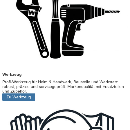
l
i
n
k
Werkzeug
Profi‑Werkzeug für Heim & Handwerk, Baustelle und Werkstatt:
robust, präzise und servicegeprüft. Markenqualität mit Ersatzteilen
und Zubehör.
Zu Werkzeug
G
r
o
u
p
l