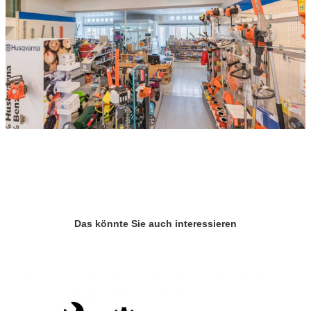
Das könnte Sie auch interessieren
G
r
o
u