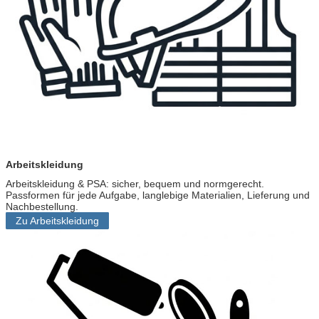
i
n
k
Arbeitskleidung
Arbeitskleidung & PSA: sicher, bequem und normgerecht.
Passformen für jede Aufgabe, langlebige Materialien, Lieferung und
Nachbestellung.
Zu Arbeitskleidung
G
r
o
u
p
l
i
n