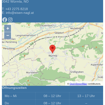
3042 Würmla, NÖ
T: +43 2275 8218
E: info@eisen-nagl.at
Facebook
Instagram
+
−
©
OpenStreetMap
contributors.
Öffnungszeiten
Mo – Mi
08 – 12 Uhr
13 – 17 Uhr
Do
08 – 12 Uhr
–