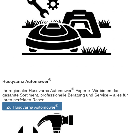
p
l
i
n
k
®
Husqvarna Automower
®
Ihr regionaler Husqvarna Automower
Experte. Wir bieten das
gesamte Sortiment, professionelle Beratung und Service – alles für
Ihren perfekten Rasen.
®
Zu Husqvarna Automower
G
r
o
u
p