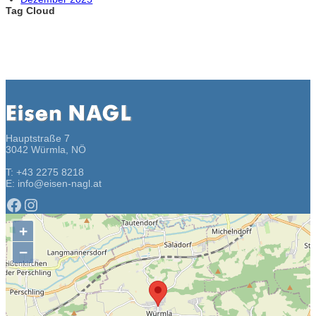
Tag Cloud
Hauptstraße 7
3042 Würmla, NÖ
T: +43 2275 8218
E: info@eisen-nagl.at
Facebook
Instagram
+
−